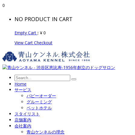
0
NO PRODUCT IN CART
Empty Cart
:
¥
0
View Cart
Checkout
Home
サービス
パピーオーダー
グルーミング
ペットホテル
スタイリスト
店舗案内
会社案内
青山ケンネルの理念