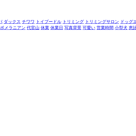
パ
ダックス
チワワ
トイプードル
トリミング
トリミングサロン
ドッグ
ポメラニアン
代官山
休業
休業日
写真背景
可愛い
営業時間
小型犬
恵