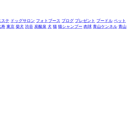
エステ
ドッグサロン
フォトブース
ブログ
プレゼント
プードル
ペット
比寿
東京
柴犬
渋谷
炭酸泉
犬
猫
猫シャンプー
肉球
青山ケンネル
青山