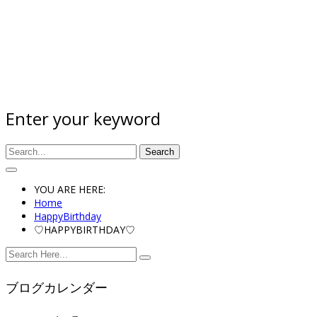
Enter your keyword
Search
YOU ARE HERE:
Home
HappyBirthday
♡HAPPYBIRTHDAY♡
ブログカレンダー