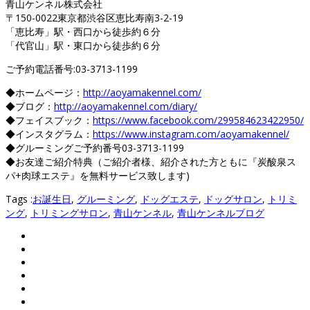
青山ケンネル株式会社
〒150-0022東京都渋谷区恵比寿南3-2-19
「恵比寿」駅・西口から徒歩約６分
「代官山」駅・東口から徒歩約６分
ご予約電話番号:03-3713-1199
◆ホームページ：
http://aoyamakennel.com/
◆ブログ：
http://aoyamakennel.com/diary/
◆フェイスブック：
https://www.facebook.com/299584623422950/
◆インスタグラム：
https://www.instagram.com/aoyamakennel/
◆グルーミングご予約番号03-3713-1199
◆お友達ご紹介特典（ご紹介者様、紹介された方ともに『炭酸泉ス
パ+肉球エステ』を無料サービス致します)
Tags :
お誕生日
,
グルーミング
,
ドッグエステ
,
ドッグサロン
,
トリミ
ング
,
トリミングサロン
,
青山ケンネル
,
青山ケンネルブログ