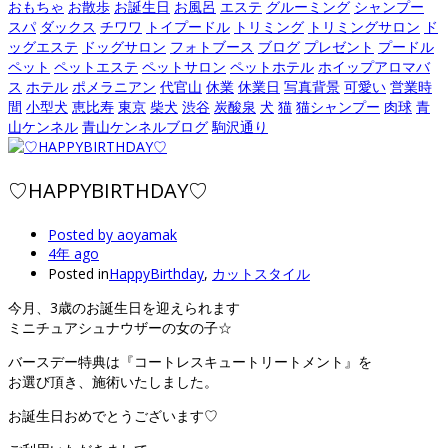
おもちゃ
お散歩
お誕生日
お風呂
エステ
グルーミング
シャンプー
スパ
ダックス
チワワ
トイプードル
トリミング
トリミングサロン
ド
ッグエステ
ドッグサロン
フォトブース
ブログ
プレゼント
プードル
ペット
ペットエステ
ペットサロン
ペットホテル
ホイップアロマバ
ス
ホテル
ポメラニアン
代官山
休業
休業日
写真背景
可愛い
営業時
間
小型犬
恵比寿
東京
柴犬
渋谷
炭酸泉
犬
猫
猫シャンプー
肉球
青
山ケンネル
青山ケンネルブログ
駒沢通り
♡HAPPYBIRTHDAY♡
Posted by
aoyamak
4年 ago
Posted in
HappyBirthday
,
カットスタイル
今月、3歳のお誕生日を迎えられます
ミニチュアシュナウザーの女の子☆
バースデー特典は『コートレスキュートリートメント』を
お選び頂き、施術いたしました。
お誕生日おめでとうございます♡