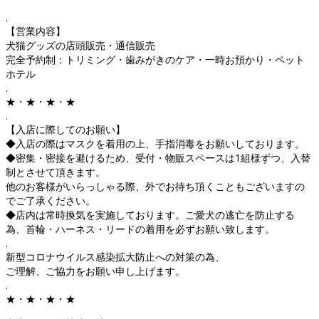
.
【営業内容】
犬猫グッズの店頭販売・通信販売
完全予約制：トリミング・歯みがきのケア・一時お預かり・ペット
ホテル
.
★・★・★・★
.
【入店に際してのお願い】
◆入店の際はマスクを着用の上、手指消毒をお願いしております。
◆密集・密接を避けるため、受付・物販スペースは1組様ずつ、入替
制とさせて頂きます。
他のお客様がいらっしゃる際、外でお待ち頂くこともございますの
でご了承ください。
◆店内は常時換気を実施しております。ご愛犬の逃亡を防止する
為、首輪・ハーネス・リードの着用を必ずお願い致します。
.
新型コロナウイルス感染拡大防止への対策の為、
ご理解、ご協力をお願い申し上げます。
.
★・★・★・★