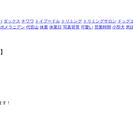
パ
ダックス
チワワ
トイプードル
トリミング
トリミングサロン
ドッグ
ポメラニアン
代官山
休業
休業日
写真背景
可愛い
営業時間
小型犬
恵
】
ます！