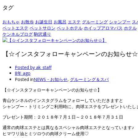
タグ
おもちゃ
お散歩
お誕生日
お風呂
エステ
グルーミング
シャンプー
ス
ペットエステ
ペットサロン
ペットホテル
ホイップアロマバス
ホテル
ケンネルブログ
駒沢通り
【☆インスタフォローキャンペーンのお知らせ☆
Posted by
ak_staff
8年 ago
Posted in
NEWS・お知らせ
,
グルーミング＆スパ
【☆インスタフォローキャンペーンのお知らせ☆】
青山ケンネルのインスタグラムをフォローしていただきますと
シャンプー・トリミングご利用時に、肉球エステをプレゼントいたし
プレゼント期間：２０１８年７月１日～２０１８年７月３１日
通常の肉球エステとは異なるスペシャル肉球エステとなっています♪
ヒマワリ油とミツロウの肉球クリーム使用♡