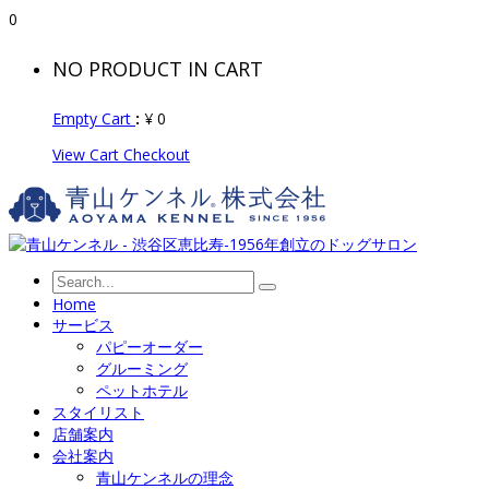
0
NO PRODUCT IN CART
Empty Cart
:
¥
0
View Cart
Checkout
Home
サービス
パピーオーダー
グルーミング
ペットホテル
スタイリスト
店舗案内
会社案内
青山ケンネルの理念