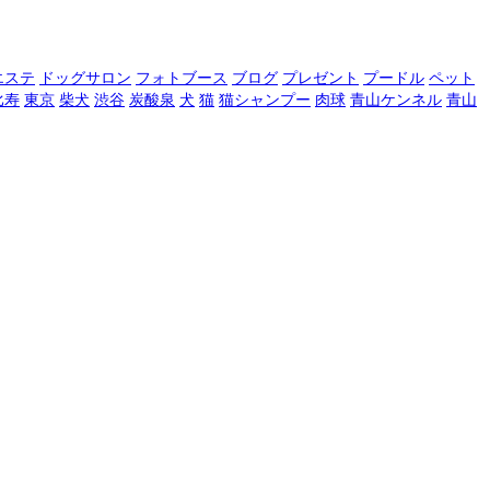
エステ
ドッグサロン
フォトブース
ブログ
プレゼント
プードル
ペット
比寿
東京
柴犬
渋谷
炭酸泉
犬
猫
猫シャンプー
肉球
青山ケンネル
青山