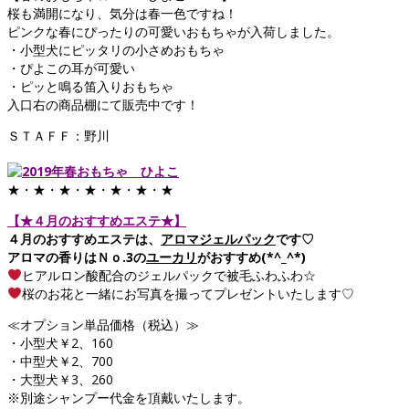
桜も満開になり、気分は春一色ですね！
ピンクな春にぴったりの可愛いおもちゃが入荷しました。
・小型犬にピッタリの小さめおもちゃ
・ぴよこの耳が可愛い
・ピッと鳴る笛入りおもちゃ
入口右の商品棚にて販売中です！
ＳＴＡＦＦ：野川
★・★・★・★・★・★・★
【★４月のおすすめエステ★】
４月のおすすめエステは、
アロマジェルパック
です♡
アロマの香りはＮｏ.3の
ユーカリ
がおすすめ(*^_^*)
ヒアルロン酸配合のジェルパックで被毛ふわふわ☆
桜のお花と一緒にお写真を撮ってプレゼントいたします♡
≪オプション単品価格（税込）≫
・小型犬￥2、160
・中型犬￥2、700
・大型犬￥3、260
※別途シャンプー代金を頂戴いたします。