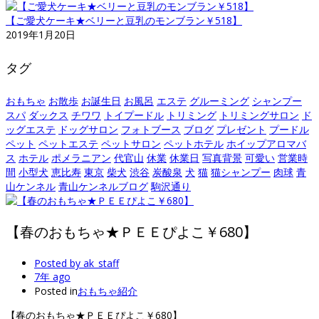
【ご愛犬ケーキ★ベリーと豆乳のモンブラン￥518】
2019年1月20日
タグ
おもちゃ
お散歩
お誕生日
お風呂
エステ
グルーミング
シャンプー
スパ
ダックス
チワワ
トイプードル
トリミング
トリミングサロン
ド
ッグエステ
ドッグサロン
フォトブース
ブログ
プレゼント
プードル
ペット
ペットエステ
ペットサロン
ペットホテル
ホイップアロマバ
ス
ホテル
ポメラニアン
代官山
休業
休業日
写真背景
可愛い
営業時
間
小型犬
恵比寿
東京
柴犬
渋谷
炭酸泉
犬
猫
猫シャンプー
肉球
青
山ケンネル
青山ケンネルブログ
駒沢通り
【春のおもちゃ★ＰＥＥぴよこ￥680】
Posted by
ak_staff
7年 ago
Posted in
おもちゃ紹介
【春のおもちゃ★ＰＥＥぴよこ￥680】