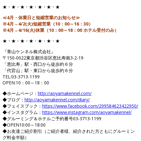
★・★・★・★・★・★・★
≪4月・休業日と短縮営業のお知らせ≫
※4月→4/2(火)短縮営業（10：00～16：30）
※4月→4/16(火)休業（10：00～18：00 ホテル受付のみ）
★・★・★・★・★・★・★
『青山ケンネル株式会社』
〒150-0022東京都渋谷区恵比寿南3-2-19
「恵比寿」駅・西口から徒歩約６分
「代官山」駅・東口から徒歩約６分
TEL:03-3713-1199
OPEN:10：00～18：00
◆ホームページ：
http://aoyamakennel.com/
◆ブログ：
http://aoyamakennel.com/diary/
◆フェイスブック：
https://www.facebook.com/299584623422950/
◆インスタグラム：
https://www.instagram.com/aoyamakennel/
◆グルーミング＆ホテルご予約番号03-3713-1199
◆OPEN10:00～18:00
◆お友達ご紹介割引（ご紹介者様、紹介された方ともにグルーミン
グ料金半額）