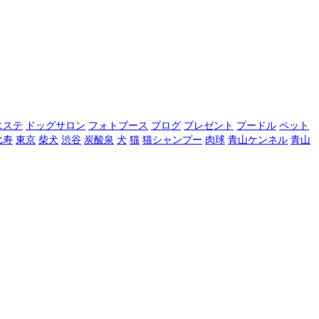
エステ
ドッグサロン
フォトブース
ブログ
プレゼント
プードル
ペット
比寿
東京
柴犬
渋谷
炭酸泉
犬
猫
猫シャンプー
肉球
青山ケンネル
青山