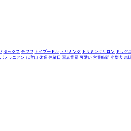
パ
ダックス
チワワ
トイプードル
トリミング
トリミングサロン
ドッグ
ポメラニアン
代官山
休業
休業日
写真背景
可愛い
営業時間
小型犬
恵