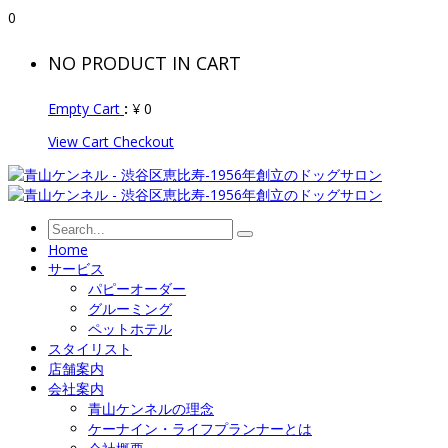
0
NO PRODUCT IN CART
Empty Cart
:
¥
0
View Cart
Checkout
Home
サービス
パピーオーダー
グルーミング
ペットホテル
スタイリスト
店舗案内
会社案内
青山ケンネルの理念
ケーナイン・ライフプランナーとは