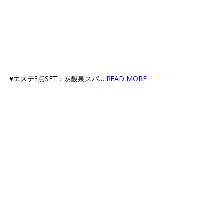
』 ♥エステ3点SET：炭酸泉スパ…
READ MORE