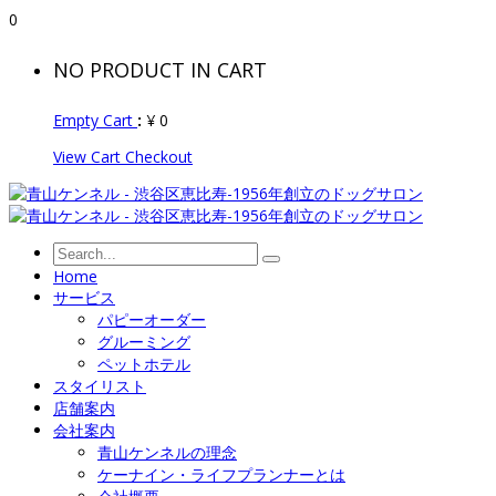
0
NO PRODUCT IN CART
Empty Cart
:
¥
0
View Cart
Checkout
Home
サービス
パピーオーダー
グルーミング
ペットホテル
スタイリスト
店舗案内
会社案内
青山ケンネルの理念
ケーナイン・ライフプランナーとは