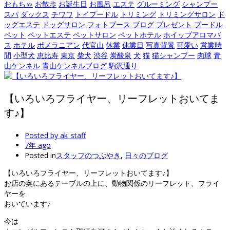
おもちゃ
お散歩
お誕生日
お風呂
エステ
グルーミング
シャンプー
スパ
ダックス
チワワ
トイプードル
トリミング
トリミングサロン
ド
ッグエステ
ドッグサロン
フォトブース
ブログ
プレゼント
プードル
ペット
ペットエステ
ペットサロン
ペットホテル
ホイップアロマバ
ス
ホテル
ポメラニアン
代官山
休業
休業日
写真背景
可愛い
営業時
間
小型犬
恵比寿
東京
柴犬
渋谷
炭酸泉
犬
猫
猫シャンプー
肉球
青
山ケンネル
青山ケンネルブログ
駒沢通り
【いろいろフライヤー、リーフレットおいてま
す♪】
Posted by
ak_staff
7年 ago
Posted in
スタッフのつぶやき
,
日々のブログ
【いろいろフライヤー、リーフレットおいてます♪】
お店の奥にあるテーブルの上に、動物関係のリーフレット、フライ
ヤーを
おいています♪
今は